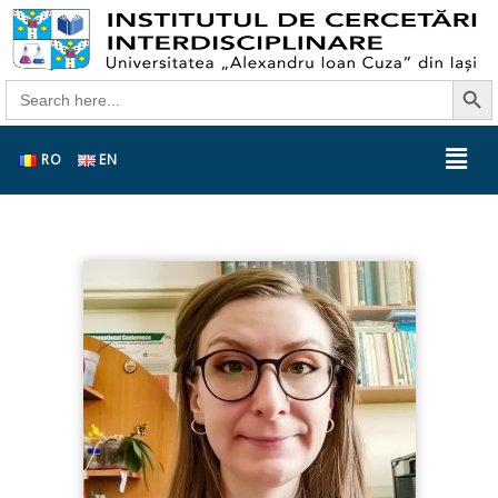
Search Butt
Search
for:
RO
EN