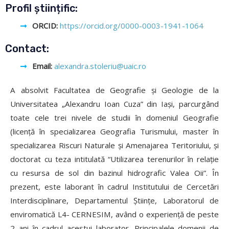
Profil științific:
ORCID:
https://orcid.org/0000-0003-1941-1064
Contact:
Email:
alexandra.stoleriu@uaic.ro
A absolvit Facultatea de Geografie și Geologie de la
Universitatea „Alexandru Ioan Cuza” din Iași, parcurgând
toate cele trei nivele de studii în domeniul Geografie
(licență în specializarea Geografia Turismului, master în
specializarea Riscuri Naturale și Amenajarea Teritoriului, și
doctorat cu teza intitulată “Utilizarea terenurilor în relație
cu resursa de sol din bazinul hidrografic Valea Oii”. În
prezent, este laborant în cadrul Institutului de Cercetări
Interdisciplinare, Departamentul Științe, Laboratorul de
enviromatică L4- CERNESIM, având o experiență de peste
2 ani în cadrul acestui laborator. Principalele domenii de