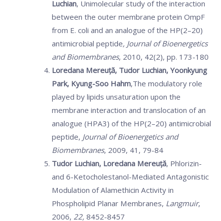
Luchian
,
Unimolecular study of the interaction
between the outer membrane protein OmpF
from E. coli and an analogue of the HP(2–20)
antimicrobial peptide
, Journal of Bioenergetics
and Biomembranes
, 2010, 42(2), pp. 173-180
Loredana Mereuţă, Tudor Luchian, Yoonkyung
Park, Kyung-Soo Hahm
,The modulatory role
played by lipids unsaturation upon the
membrane interaction and translocation of an
analogue (HPA3) of the HP(2–20) antimicrobial
peptide,
Journal of Bioenergetics and
Biomembranes
, 2009, 41, 79-84
Tudor Luchian, Loredana Mereuţă
, Phlorizin-
and 6-Ketocholestanol-Mediated Antagonistic
Modulation of Alamethicin Activity in
Phospholipid Planar Membranes,
Langmuir
,
2006,
22,
8452-8457