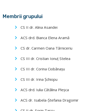
Membrii grupului
CS II dr. Alina Asandei
ACS drd. Bianca Elena Aramă
CS dr. Carmen Oana Tărniceriu
CS III dr. Cristian Ionuț Stelea
CS III dr. Corina Ciobănașu
CS III dr. Irina Şchiopu
ACS drd. Iulia Cătălina Pleșca
ACS dr. Isabela-Ștefania Dragomir
CS II dr. Sorin Tașcu