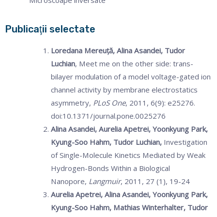
Microscoape inversate
Publicaţii selectate
Loredana Mereuţă, Alina Asandei, Tudor
Luchian
, Meet me on the other side: trans-
bilayer modulation of a model voltage-gated ion
channel activity by membrane electrostatics
asymmetry,
PLoS One
, 2011, 6(9): e25276.
doi:10.1371/journal.pone.0025276
Alina Asandei, Aurelia Apetrei, Yoonkyung Park,
Kyung-Soo Hahm, Tudor Luchian,
Investigation
of Single-Molecule Kinetics Mediated by Weak
Hydrogen-Bonds Within a Biological
Nanopore,
Langmuir
, 2011, 27 (1), 19-24
Aurelia Apetrei, Alina Asandei, Yoonkyung Park,
Kyung-Soo Hahm, Mathias Winterhalter, Tudor