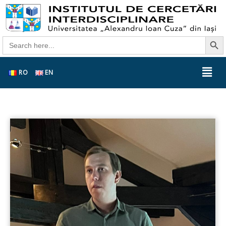
Search Butt
Search
for:
RO
EN