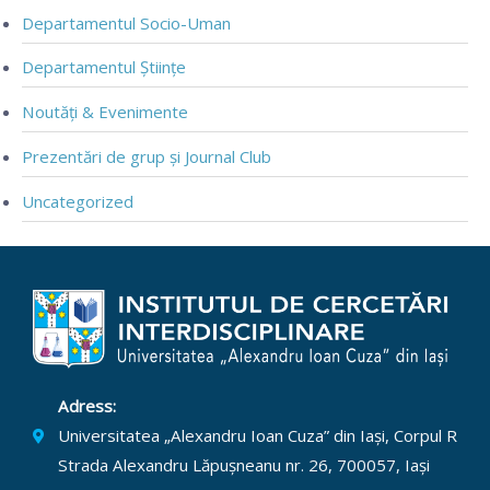
Departamentul Socio-Uman
Departamentul Științe
Noutăți & Evenimente
Prezentări de grup și Journal Club
Uncategorized
Adress:
Universitatea „Alexandru Ioan Cuza” din Iași, Corpul R
Strada Alexandru Lăpușneanu nr. 26, 700057, Iași