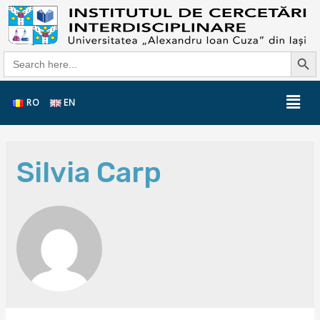
Search Butt
Search
for:
RO
EN
Silvia Carp