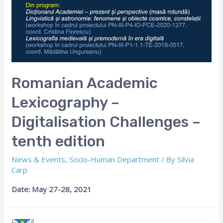
Romanian Academic
Lexicography –
Digitalisation Challenges –
tenth edition
News & Events
,
Socio-Human Department
/ By
Silvia
Carp
Date: May 27-28, 2021