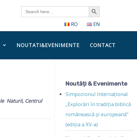
Search Button
Search
for:
RO
EN
NOUTATI&EVENIMENTE
CONTACT
Noutăți & Evenimente
Simpozionul Internațional
le Naturii, Centrul
„Explorări în tradiția biblică
românească și europeană”
(ediția a XV-a)