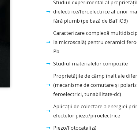
Studiul experimental al proprietăți
dielectrice/feroelectrice al unor ma
fără plumb (pe bază de BaTiO3)
Caracterizare complexă multidiscip
la microscală) pentru ceramici fero
Pb
Studiul materialelor compozite
Proprietățile de câmp înalt ale dife
(mecanisme de comutare și polariza
feroelectrici, tunabilitate-dc)
Aplicații de colectare a energiei pr
efectelor piezo/piroelectrice
Piezo/Fotocataliză