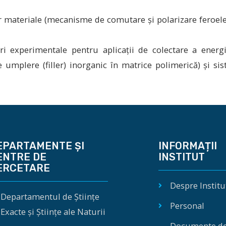
or materiale (mecanisme de comutare și polarizare feroelect
ri experimentale pentru aplicații de colectare a energi
 umplere (filler) inorganic în matrice polimerică) și si
EPARTAMENTE ȘI
INFORMAȚII
ENTRE DE
INSTITUT
ERCETARE
Despre Institu
Departamentul de Științe
Personal
Exacte și Științe ale Naturii
Documente d