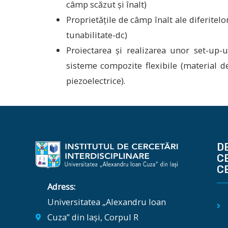
câmp scăzut și înalt)
Proprietățile de câmp înalt ale diferitel
tunabilitate-dc)
Proiectarea și realizarea unor set-up-u
sisteme compozite flexibile (material de
piezoelectrice).
D
C
C
Adress:
Universitatea „Alexandru Ioan
Cuza” din Iași, Corpul R