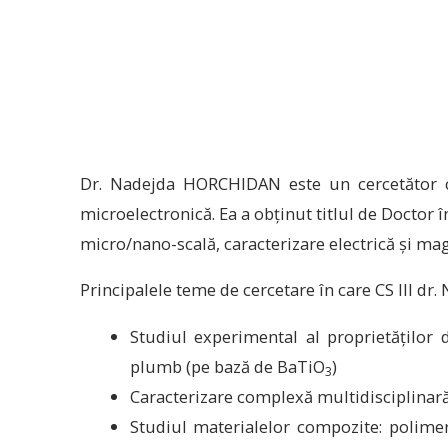
Dr. Nadejda HORCHIDAN este un cercetător cu 
microelectronică. Ea a obţinut titlul de Doctor î
micro/nano-scală, caracterizare electrică şi ma
Principalele teme de cercetare în care CS III d
Studiul experimental al proprietăților d
plumb (pe bază de BaTiO
)
3
Caracterizare complexă multidisciplinară
Studiul materialelor compozite: polimer/