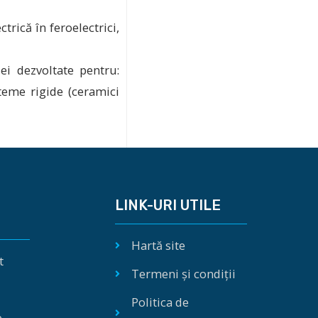
rică în feroelectrici,
ei dezvoltate pentru:
steme rigide (ceramici
LINK-URI UTILE
Hartă site
t
Termeni și condiții
Politica de
e