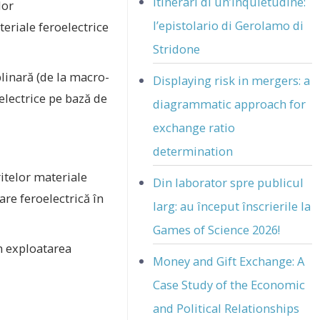
Itinerari di un’inquietudine:
lor
l’epistolario di Gerolamo di
teriale feroelectrice
Stridone
linară (de la macro-
Displaying risk in mergers: a
electrice pe bază de
diagrammatic approach for
exchange ratio
determination
ritelor materiale
Din laborator spre publicul
re feroelectrică în
larg: au început înscrierile la
Games of Science 2026!
in exploatarea
Money and Gift Exchange: A
Case Study of the Economic
and Political Relationships