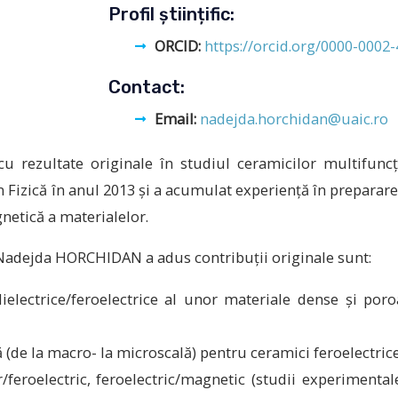
Profil științific:
ORCID:
https://orcid.org/0000-0002
Contact:
Email:
nadejda.horchidan@uaic.ro
rezultate originale în studiul ceramicilor multifuncţi
n Fizică în anul 2013 şi a acumulat experienţă în preparare,
gnetică a materialelor.
r. Nadejda HORCHIDAN a adus contribuții originale sunt:
ielectrice/feroelectrice al unor materiale dense și poro
 (de la macro- la microscală) pentru ceramici feroelectric
feroelectric, feroelectric/magnetic (studii experimentale