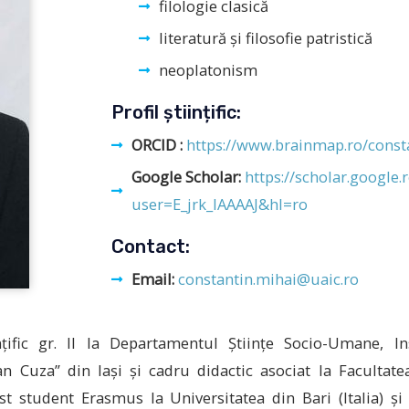
filologie clasică
literatură și filosofie patristică
neoplatonism
Profil științific:
ORCID :
https://www.brainmap.ro/const
Google Scholar:
https://scholar.google.r
user=E_jrk_IAAAAJ&hl=ro
Contact:
Email:
constantin.mihai@uaic.ro
țific gr. II la Departamentul Științe Socio-Umane, In
an Cuza” din Iași și cadru didactic asociat la Facultate
fost student Erasmus la Universitatea din Bari (Italia) ș