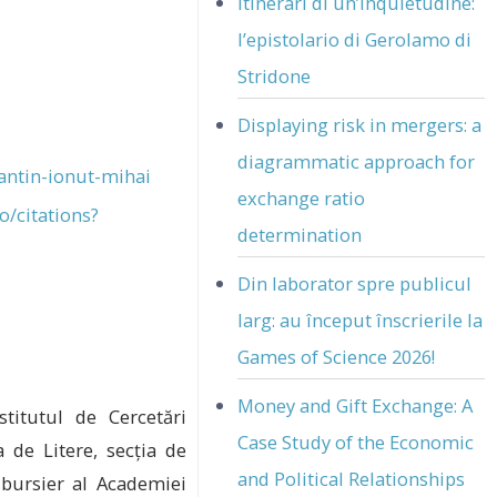
Itinerari di un’inquietudine:
l’epistolario di Gerolamo di
Stridone
Displaying risk in mergers: a
diagrammatic approach for
antin-ionut-mihai
exchange ratio
o/citations?
determination
Din laborator spre publicul
larg: au început înscrierile la
Games of Science 2026!
Money and Gift Exchange: A
stitutul de Cercetări
Case Study of the Economic
a de Litere, secția de
and Political Relationships
i bursier al Academiei