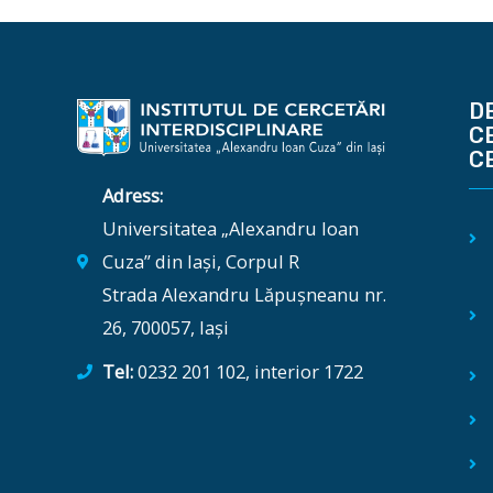
D
C
C
Adress:
Universitatea „Alexandru Ioan
Cuza” din Iași, Corpul R
Strada Alexandru Lăpușneanu nr.
26, 700057, Iași
Tel:
0232 201 102, interior 1722