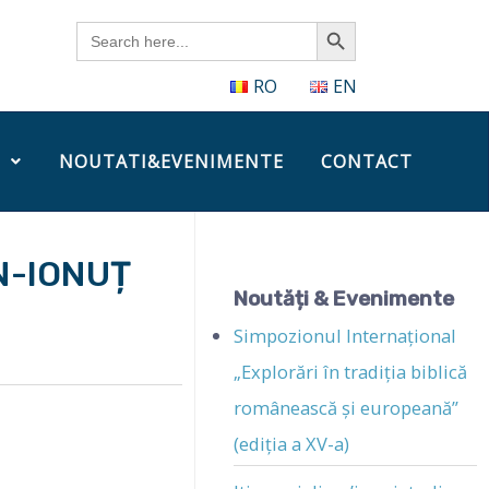
Search Button
Search
for:
RO
EN
NOUTATI&EVENIMENTE
CONTACT
N-IONUȚ
Noutăți & Evenimente
Simpozionul Internațional
„Explorări în tradiția biblică
românească și europeană”
(ediția a XV-a)