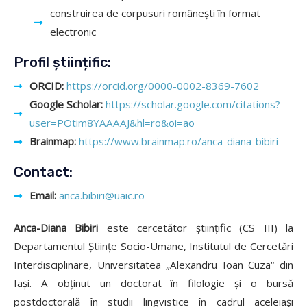
construirea de corpusuri românești în format
electronic
Profil științific:
ORCID:
https://orcid.org/0000-0002-8369-7602
Google Scholar:
https://scholar.google.com/citations?
user=POtim8YAAAAJ&hl=ro&oi=ao
Brainmap:
https://www.brainmap.ro/anca-diana-bibiri
Contact:
Email:
anca.bibiri@uaic.ro
Anca-Diana Bibiri
este cercetător științific (CS III) la
Departamentul Științe Socio-Umane, Institutul de Cercetări
Interdisciplinare, Universitatea „Alexandru Ioan Cuza“ din
Iași. A obținut un doctorat în filologie și o bursă
postdoctorală în studii lingvistice în cadrul aceleiași