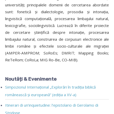
universități; principalele domenii de cercetarea abordate
sunt: fonetică și dialectologie, prosodia și intonația,
lingvistică computațională, procesarea limbajului natural,
lexicografie, sociolingvistică. Lucrează în diferite proiecte
de cercetare științifică despre intonație, procesarea
limbajului natural, construirea de corpusuri electronice ale
limbii române și efectele socio-culturale ale migrației
(AMPER-AMPROM; SoRoEs; DMRIT; Mapping Books;
ReTeRom; CoRoLa; MIG Ro-Be, CO-MIB).
Noutăți & Evenimente
Simpozionul Internațional „Explorări în tradiția biblică
românească și europeană” (ediția a XV-a)
Itinerari di un’inquietudine: l’epistolario di Gerolamo di
Stridone