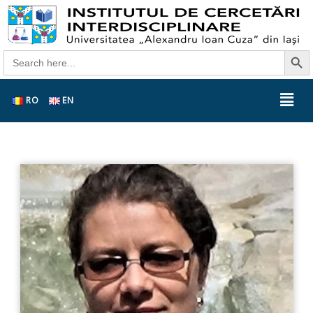
Search Butt
Search
for:
RO
EN