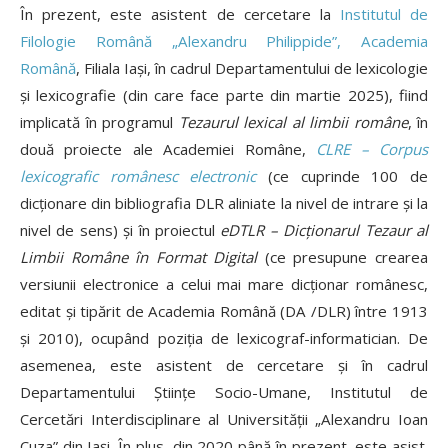
În prezent, este asistent de cercetare la
Institutul de
Filologie Română „Alexandru Philippide”, Academia
Română
, Filiala Iași, în cadrul Departamentului de lexicologie
și lexicografie (din care face parte din martie 2025), fiind
implicată în programul
Tezaurul lexical al limbii române
, în
două proiecte ale Academiei Române,
CLRE – Corpus
lexicografic românesc electronic
(ce cuprinde 100 de
dicţionare din bibliografia DLR aliniate la nivel de intrare şi la
nivel de sens) și în proiectul
eDTLR – Dicționarul Tezaur al
Limbii Române în Format Digital
(ce presupune crearea
versiunii electronice a celui mai mare dicționar românesc,
editat și tipărit de Academia Română (DA /DLR) între 1913
și 2010), ocupând poziția de lexicograf-informatician. De
asemenea, este asistent de cercetare și în cadrul
Departamentului Științe Socio-Umane, Institutul de
Cercetări Interdisciplinare al Universității „Alexandru Ioan
Cuza” din Iași. În plus, din 2020 până în prezent, este asist.