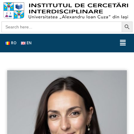
Search Butt
Search
for:
RO
EN