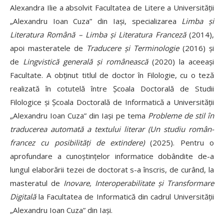
Alexandra Ilie a absolvit Facultatea de Litere a Universității
„Alexandru Ioan Cuza” din Iaşi, specializarea
Limba și
Literatura Română – Limba și Literatura Franceză
(2014),
apoi masteratele de
Traducere și Terminologie
(2016) și
de
Lingvistică generală şi românească
(2020) la aceeaşi
Facultate. A obținut titlul de doctor în Filologie, cu o teză
realizată în cotutelă între Școala Doctorală de Studii
Filologice și Școala Doctorală de Informatică a Universității
„Alexandru Ioan Cuza” din Iaşi pe tema
Probleme de stil în
traducerea automată a textului literar (Un studiu român-
francez cu posibilități de extindere)
(2025). Pentru o
aprofundare a cunoștințelor informatice dobândite de-a
lungul elaborării tezei de doctorat s-a înscris, de curând, la
masteratul de
Inovare, Interoperabilitate și Transformare
Digitală
la Facultatea de Informatică din cadrul Universității
„Alexandru Ioan Cuza” din Iaşi.