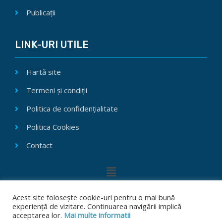
Publicații
LINK-URI UTILE
Hartă site
Termeni și condiții
Politica de confidențialitate
Politica Cookies
Contact
Acest site folosește cookie-uri pentru o mai bună
experiență de vizitare. Continuarea navigării implică
Copyright © 2026 ICIUAIC
- Institutul de Cercetări Interdisciplinare își
acceptarea lor.
Mai multe informatii