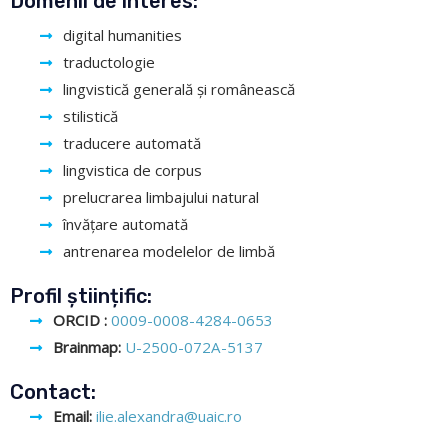
Domenii de interes:
digital humanities
traductologie
lingvistică generală și românească
stilistică
traducere automată
lingvistica de corpus
prelucrarea limbajului natural
învățare automată
antrenarea modelelor de limbă
Profil științific:
ORCID :
0009-0008-4284-0653
Brainmap:
U-2500-072A-5137
Contact:
Email:
ilie.alexandra@uaic.ro