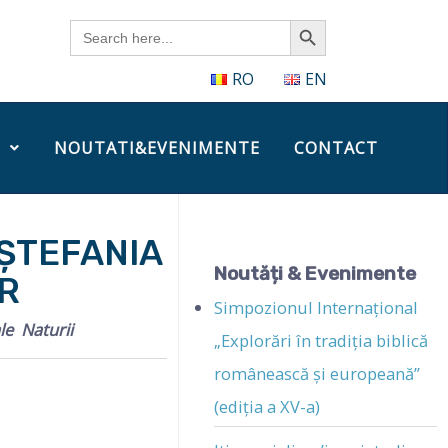
Search Button
Search
for:
RO
EN
NOUTATI&EVENIMENTE
CONTACT
-ȘTEFANIA
Noutăți & Evenimente
R
Simpozionul Internațional
le Naturii
„Explorări în tradiția biblică
românească și europeană”
(ediția a XV-a)