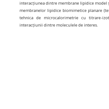
interacțiunea dintre membrane lipidice model ș
membranelor lipidice biomimetice planare (teh
tehnica de microcalorimetrie cu titrare-iz
interacțiunii dintre moleculele de interes.