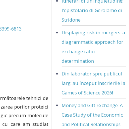
Itinerari di un’inquietudine:
l’epistolario di Gerolamo di
Stridone
-8399-6813
Displaying risk in mergers: a
diagrammatic approach for
exchange ratio
determination
Din laborator spre publicul
larg: au început înscrierile la
Games of Science 2026!
următoarele tehnici de
Money and Gift Exchange: A
izarea porilor proteici
Case Study of the Economic
logic precum molecule
ă cu care am studiat
and Political Relationships