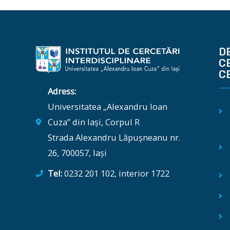
D
C
C
Adress:
Universitatea „Alexandru Ioan
Cuza” din Iași, Corpul R
Strada Alexandru Lăpușneanu nr.
26, 700057, Iași
Tel:
0232 201 102, interior 1722