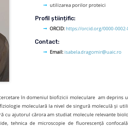
utilizarea porilor proteici
Profil științific:
ORCID:
https://orcid.org/0000-0002
Contact:
Email:
isabela.dragomir@uaic.ro
 de cercetare în domeniul biofizicii moleculare am deprins 
rofiziologie moleculară la nivel de singură moleculă și util
ară cu ajutorul cărora am studiat molecule relevante bio
tide, tehnica de microscopie de fluorescență confocal