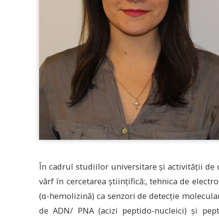
În cadrul studiilor universitare și activității
vârf în cercetarea științifică:, tehnica de elect
(α-hemolizină) ca senzori de detecție molecul
de ADN/ PNA (acizi peptido-nucleici) și pep