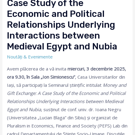
Case Study of the
Economic and Political
Relationships Underlying
Interactions between
Medieval Egypt and Nubia
Noutăți & Evenimente
Avem plăcerea de a vă invita
miercuri, 3 decembrie 2025,
ora 9
.30
, în Sala „Ion Simionescu”
, Casa Universitarilor din
Iași,
să participați la Seminarul științific intitulat
Money and
Gift Exchange: A Case Study of the Economic and Political
Relationships Underlying Interactions between Medieval
Egypt and Nubia
, susținut de conf. univ. dr. Ioana Negru
(Universitatea „Lucian Blaga” din Sibiu) și organizat de
Pluralism in Economics, Finance and Society (PEFS) Lab din
cadrul Departamentului de Științe Socio-Umane.
Discuțiile