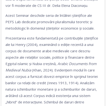
vor fi moderate de CS III dr. Delia Elena Diaconaşu.
Acest Seminar deschide seria de întâlniri științifice ale
PEFS Lab dedicate promovării pluralismului teoretic și
metodologic în domeniul științelor economice și sociale.
Prezentarea este fundamentată pe contribuțiile științifice
ale lui Henry (2004), examinând o ediție recentă a unui
corpus de documente arabe medievale care descriu
aspecte ale relațiilor sociale, politice și financiare dintre
Egiptul islamic și Nubia creștină,
Arabic Documents from
Medieval Nubia
(Khan, 2024). Evidențiem modul în care
acest corpus a furnizat dovezi empirice în sprijinul teoriei
banilor ca relații de credit (Innes 1913, 1914). Analizăm
natura schimburilor monetare și a schimburilor de daruri,
arătând că acest Corpus indică existența unui sistem
„hibrid” de interacțiune. Schimbul de daruri dintre