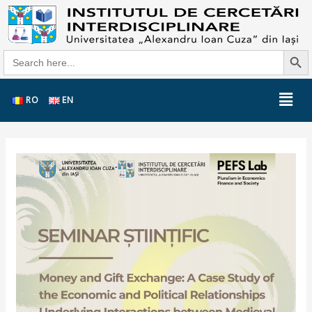
Search Butt
Search
for:
RO
EN