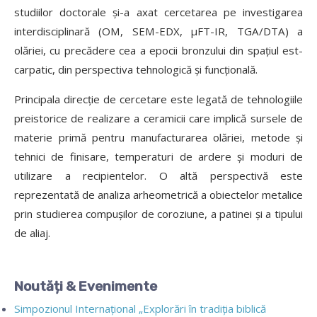
studiilor doctorale și-a axat cercetarea pe investigarea
interdisciplinară (OM, SEM-EDX, µFT-IR, TGA/DTA) a
olăriei, cu precădere cea a epocii bronzului din spațiul est-
carpatic, din perspectiva tehnologică și funcțională.
Principala direcție de cercetare este legată de tehnologiile
preistorice de realizare a ceramicii care implică sursele de
materie primă pentru manufacturarea olăriei, metode și
tehnici de finisare, temperaturi de ardere și moduri de
utilizare a recipientelor. O altă perspectivă este
reprezentată de analiza arheometrică a obiectelor metalice
prin studierea compușilor de coroziune, a patinei și a tipului
de aliaj.
Noutăți & Evenimente
Simpozionul Internațional „Explorări în tradiția biblică