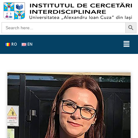
Search Butt
Search
for:
RO
EN